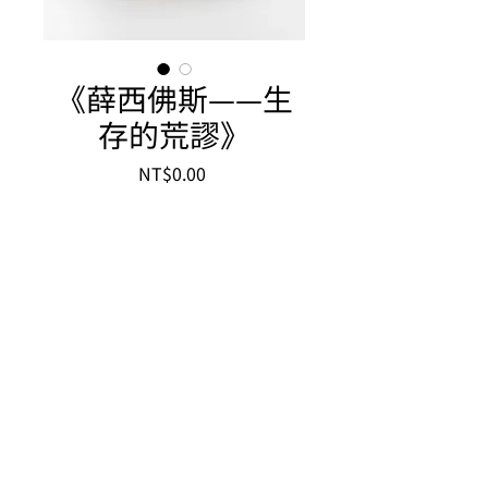
《薛西佛斯——生
存的荒謬》
Price
NT$0.00
34 x 14 x 26 cm
日本南蠻土
2024
水色藝術工坊 MIZUIRO WORKSHOP
​台南市中西區環河街129巷31號
No. 31, Ln. 129, Huanhe St., West Central Dist., Tainan City 700018 , Taiwan
​+886 6 2216806
mizuiro1214@gmail.com
© 2021 by Mizuiro Workshop